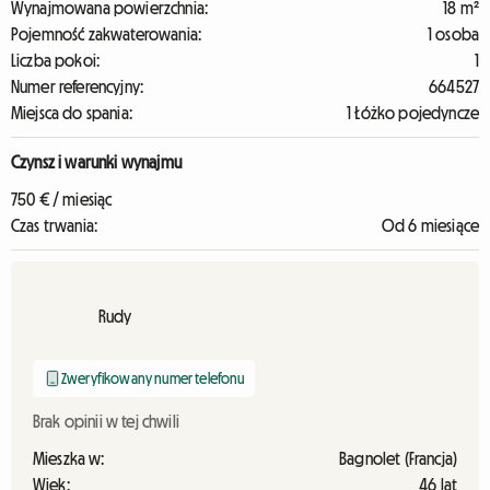
Wynajmowana powierzchnia:
18 m²
Pojemność zakwaterowania:
1 osoba
Liczba pokoi:
1
Numer referencyjny:
664527
Miejsca do spania:
1 Łóżko pojedyncze
Czynsz i warunki wynajmu
750 € / miesiąc
Czas trwania:
Od 6 miesiące
Rudy
Zweryfikowany numer telefonu
Brak opinii w tej chwili
Mieszka w:
Bagnolet (Francja)
Wiek:
46 lat