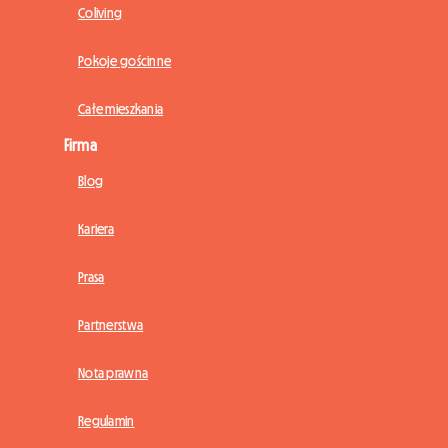
Coliving
Pokoje gościnne
Całe mieszkania
Firma
Blog
Kariera
Prasa
Partnerstwa
Nota prawna
Regulamin