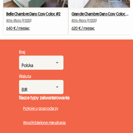
Belle Chambre Dans Cosy Coloc #2
Grande Chambre Dans Cosy Coloc #5 New York près d'olry
Athis-Mons (91200)
Athis-Mons (91200)
640 € / miesiąc
620 € / miesiąc
Kraj
Waluta
Nasze typy zakwaterowania
Pokoje u gospodarzy
Współdzielone mieszkania