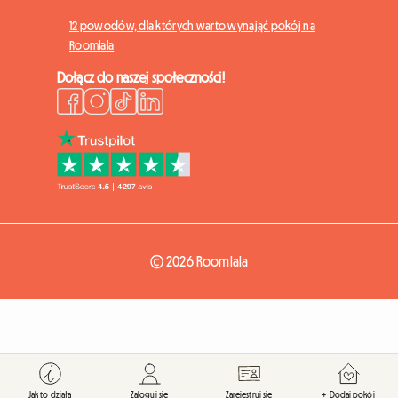
12 powodów, dla których warto wynająć pokój na
Roomlala
Dołącz do naszej społeczności!
© 2026 Roomlala
Jak to działa
Zaloguj się
Zarejestruj się
+ Dodaj pokój