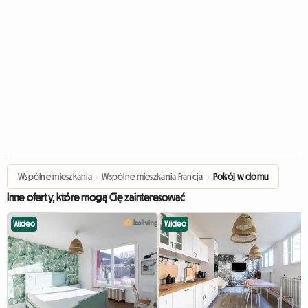
Wspólne mieszkania
›
Wspólne mieszkania Francja
›
Pokój w domu
Inne oferty, które mogą Cię zainteresować
Wideo
Wideo