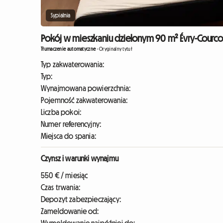
Sypialnia
Pokój w mieszkaniu dzielonym 90 m² Évry-Courco
Tłumaczenie automatyczne
-
Oryginalny tytuł
Typ zakwaterowania:
Typ:
Wynajmowana powierzchnia:
Pojemność zakwaterowania:
Liczba pokoi:
Numer referencyjny:
Miejsca do spania:
Czynsz i warunki wynajmu
550 € / miesiąc
Czas trwania:
Depozyt zabezpieczający:
Zameldowanie od: