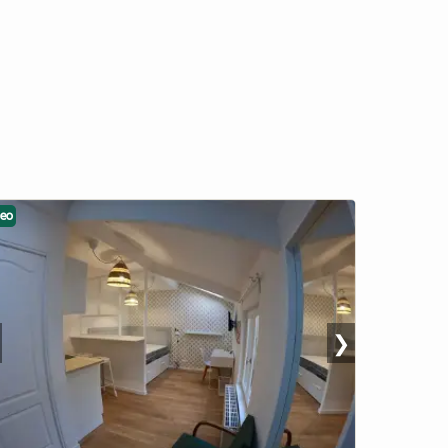
deo
❯