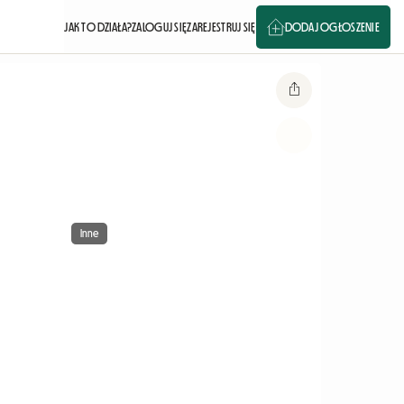
JAK TO DZIAŁA?
ZALOGUJ SIĘ
ZAREJESTRUJ SIĘ
DODAJ OGŁOSZENIE
Inne