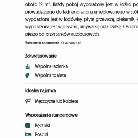
około 12 m². Każdy pokój wyposażony jest w łóżko pod
prowadzącego do ładnego salonu umeblowanego w stół jada
wyposażona jest w lodówkę, płytę grzewczą, piekarnik, 
wyposażona jest w prysznic, umywalkę oraz szafkę. Osobne W
pieszo od przystanków autobusowych.
Tłumaczenie automatyczne
-
Oryginalny opis
Zakwaterowanie
Wspólna łazienka
Wspólna toaleta
Idealny najemca
Mężczyzna lub kobieta
Wyposażenie standardowe
Ręczniki
Pościel