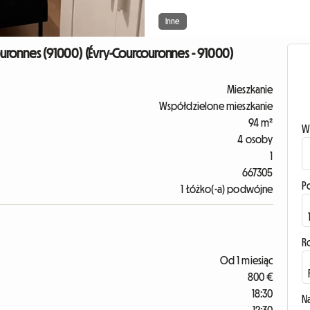
Inne
uronnes (91000) (Évry-Courcouronnes - 91000)
Mieszkanie
Współdzielone mieszkanie
94 m²
W
4 osoby
1
667305
P
1 Łóżko(-a) podwójne
R
Od 1 miesiąc
800 €
18:30
N