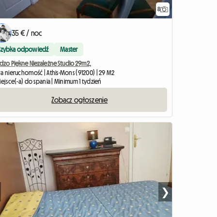
8
35 € / noc
Szybka odpowiedź
Master
rdzo Piękne Niezależne Studio 29m2,
ła nieruchomość | Athis-Mons (91200) | 29 M2
iejsce(-a) do spania | Minimum 1 tydzień
Zobacz ogłoszenie
❯