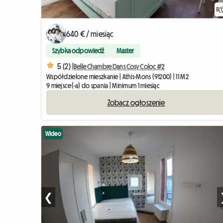
8
640 € / miesiąc
Szybka odpowiedź
Master
5 (2) |
Belle Chambre Dans Cosy Coloc #2
Współdzielone mieszkanie | Athis-Mons (91200) | 11 M2
9 miejsce(-a) do spania | Minimum 1 miesiąc
Zobacz ogłoszenie
Wideo
❮