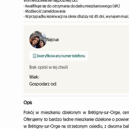
Wymeldowanie najpóźniej do:
- Kwalifikuje się do otrzymania dodatku mieszkaniowego (APL)
- Możliwość zameldowania
- W przypadku rezerwacji na okres dłuższy niż 45 dni, wynajem musi 
Najoua
Zweryfikowany numer telefonu
Brak opinii w tej chwili
Wiek:
Gospodarz od:
Opis
Pokój w mieszkaniu dzielonym w Brétigny-sur-Orge, ce
Oferujemy to bardzo ładne mieszkanie dzielone o powie
w Brétigny-sur-Orge na strzeżonym osiedlu, z dwoma bal