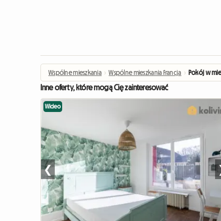
Wspólne mieszkania
›
Wspólne mieszkania Francja
›
Pokój w mie
Inne oferty, które mogą Cię zainteresować
Wideo
❮