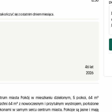
12:30
p
zakończyć się z ostatnim dniem miesiąca.
46 lat
2026
ntrum miasta Pokój w mieszkaniu dzielonym, 5 pokoi, 64 m²
rzchni 64 m² z nowoczesnym i przytulnym wystrojem, położone
konami w samym sercu centrum miasta. Pokoje są jasne i mają