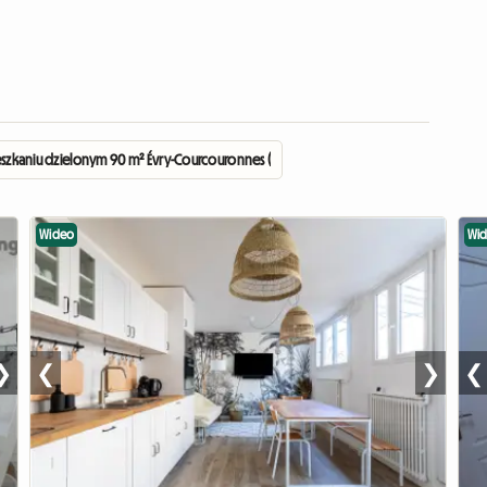
szkaniu dzielonym 90 m² Évry-Courcouronnes (91000)
Wideo
Wi
❯
❮
❯
❮