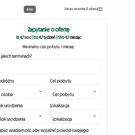
Zobacz wszystkie 12 zdjęcia
Inne
Zapytanie o ofertę
18 €
/ noc
|
126 €
/ tydzień
|
550 €
/ miesiąc
Minimalny czas pobytu: 1 miesiąc
 jakich terminach?
odróżny
Cel pobytu
ok urodzenia
Lokalizacja
apisz wiadomość, aby wyjaśnić powód swojego