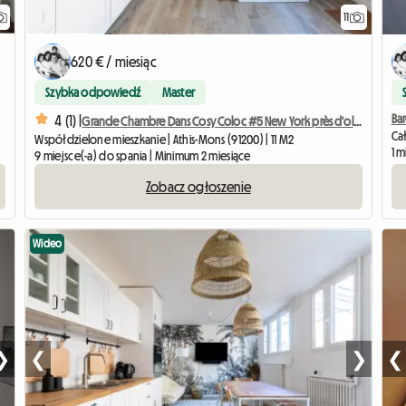
11
620 € / miesiąc
Szybka odpowiedź
Master
Ba
4 (1) |
Grande Chambre Dans Cosy Coloc #5 New York près d'olry
Ca
Współdzielone mieszkanie | Athis-Mons (91200) | 11 M2
1 m
9 miejsce(-a) do spania | Minimum 2 miesiące
Zobacz ogłoszenie
Wideo
❯
❮
❯
❮