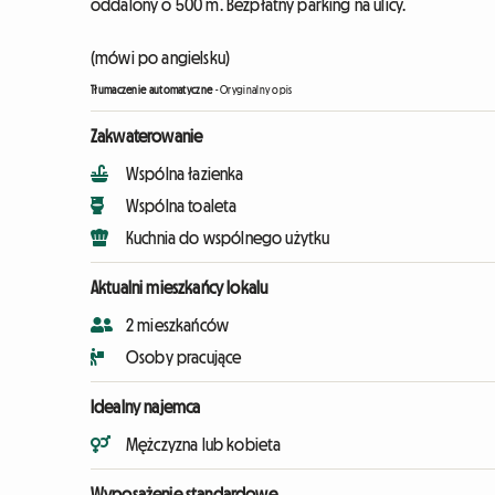
oddalony o 500 m. Bezpłatny parking na ulicy.
(mówi po angielsku)
Tłumaczenie automatyczne
-
Oryginalny opis
Zakwaterowanie
Wspólna łazienka
Wspólna toaleta
Kuchnia do wspólnego użytku
Aktualni mieszkańcy lokalu
2 mieszkańców
Osoby pracujące
Idealny najemca
Mężczyzna lub kobieta
Wyposażenie standardowe