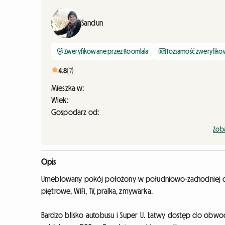
Sandun
Zweryfikowane przez Roomlala
Tożsamość zweryfik
4.8
(7)
Mieszka w:
Wiek:
Gospodarz od:
Zoba
Opis
Umeblowany pokój położony w południowo-zachodniej dziel
piętrowe, WiFi, TV, pralka, zmywarka.
Bardzo blisko autobusu i Super U. Łatwy dostęp do obwod