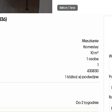
Balkon / Taras
136)
Mieszkanie
Homestay
10 m²
W
1 osoba
1
430830
P
1 Łóżko(-a) podwójne
R
Do 2 tygodnie