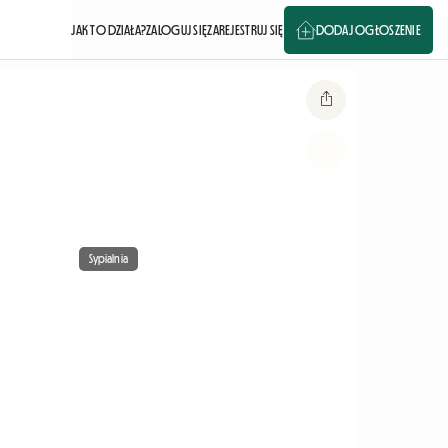
JAK TO DZIAŁA?
ZALOGUJ SIĘ
ZAREJESTRUJ SIĘ
DODAJ OGŁOSZENIE
Sypialnia