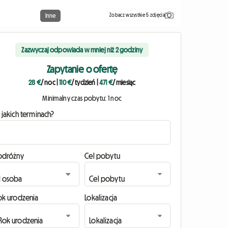
Zobacz wszystkie 5 zdjęcia
Inne
Zazwyczaj odpowiada w mniej niż 2 godziny
Zapytanie o ofertę
28 €
/ noc
|
110 €
/ tydzień
|
471 €
/ miesiąc
Minimalny czas pobytu: 1 noc
 jakich terminach?
odróżny
Cel pobytu
ok urodzenia
Lokalizacja