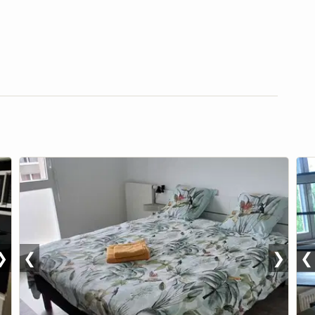
❯
❮
❯
❮