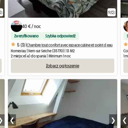
5
40 € / noc
Zweryfikowano
Szybka odpowiedź
5 (3) |
Chambre tout confort avec espace cuisine et point d eau
Homestay | Vern-sur-Seiche (35770) | 13 M2
Co
2 miejsce(-a) do spania | Minimum 1 noc
1 
Zobacz ogłoszenie
❯
❮
❯
❮