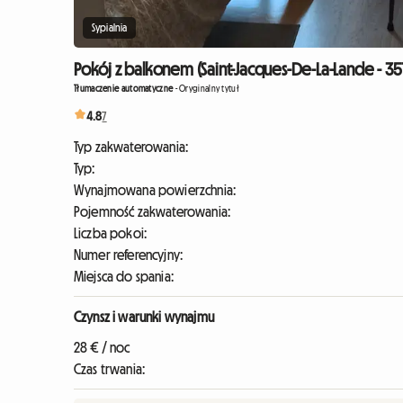
Sypialnia
Pokój z balkonem (Saint-Jacques-De-La-Lande - 35
Tłumaczenie automatyczne
-
Oryginalny tytuł
4.8
7
Typ zakwaterowania:
Typ:
Wynajmowana powierzchnia:
Pojemność zakwaterowania:
Liczba pokoi:
Numer referencyjny:
Miejsca do spania:
Czynsz i warunki wynajmu
28 € / noc
Czas trwania: