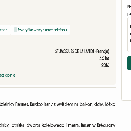
N
p
owana
Zweryfikowany numer telefonu
ST JACQUES DE LA LANDE (Francja)
46 lat
2016
cz opinie
nicy Rennes. Bardzo jasny z wyjściem na balkon, cichy, łóżko
nicy, lotniska, dworca kolejowego i metra. Basen w Bréquigny