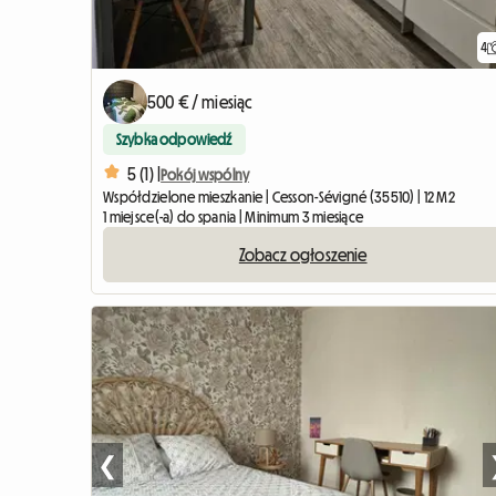
4
500 € / miesiąc
Szybka odpowiedź
5 (1) |
Pokój wspólny
Współdzielone mieszkanie | Cesson-Sévigné (35510) | 12 M2
1 miejsce(-a) do spania | Minimum 3 miesiące
Zobacz ogłoszenie
❮