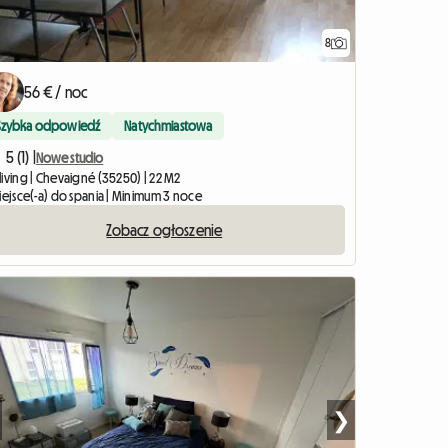
8
56 € / noc
Szybka odpowiedź
Natychmiastowa
5 (1) |
Nowe studio
living | Chevaigné (35250) | 22 M2
miejsce(-a) do spania | Minimum 3 noce
Zobacz ogłoszenie
❯