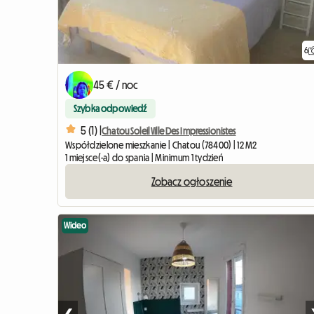
6
45 € / noc
Szybka odpowiedź
5 (1) |
Chatou Soleil Ville Des Impressionistes
Współdzielone mieszkanie | Chatou (78400) | 12 M2
1 miejsce(-a) do spania | Minimum 1 tydzień
Zobacz ogłoszenie
Wideo