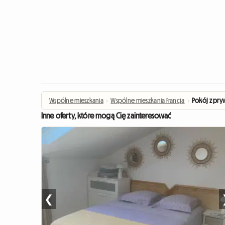
Wspólne mieszkania
›
Wspólne mieszkania Francja
›
Pokój z pryw
Inne oferty, które mogą Cię zainteresować
❮