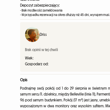
Depozyt zabezpieczający:
- Brak możliwości zameldowania
- W przypadku rezerwacji na okres dłuższy niż 45 dni, wynajem musi 
Driss
Brak opinii w tej chwili
Wiek:
Gospodarz od:
Opis
Podnajmę swój pokój od 1 do 29 sierpnia w świetnym m
samym sercu 11. dzielnicy, między Belleville (linia 11), Parment
96 pod samym budynkiem. Pokój (17 m²) jest jasny, umeblo
wyposażonym w dwa monitory oraz wysokim sufitem. Mieszk