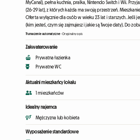
MyCanal), pełna kuchnia, pralka, Nintendo Switch i Wii. Pr
(26-29 lat), z których każda ma swoją przestrzeń. Mieszka
Oferta wyłącznie dla osób w wieku 23 lat i starszych. Jeśli 
(kim jesteś, czym się zajmujesz i jakie są Twoje daty). Do zoba
Tłumaczenie automatyczne
-
Oryginalny opis
Zakwaterowanie
Prywatna łazienka
Prywatne WC
Aktualni mieszkańcy lokalu
1 mieszkańców
Idealny najemca
Mężczyzna lub kobieta
Wyposażenie standardowe