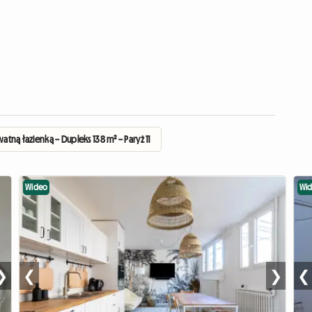
atną łazienką – Dupleks 138 m² – Paryż 11
Wideo
Wi
❯
❮
❯
❮