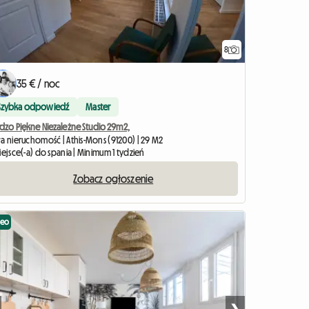
8
35 € / noc
Szybka odpowiedź
Master
rdzo Piękne Niezależne Studio 29m2,
ła nieruchomość | Athis-Mons (91200) | 29 M2
iejsce(-a) do spania | Minimum 1 tydzień
Zobacz ogłoszenie
deo