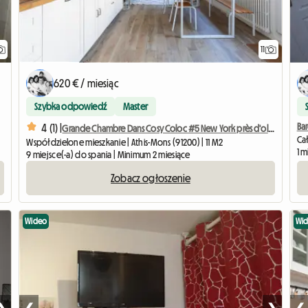
11
620 € / miesiąc
Szybka odpowiedź
Master
Ba
4 (1) |
Grande Chambre Dans Cosy Coloc #5 New York près d'olry
Ca
Współdzielone mieszkanie | Athis-Mons (91200) | 11 M2
1 m
9 miejsce(-a) do spania | Minimum 2 miesiące
Zobacz ogłoszenie
Wideo
Wi