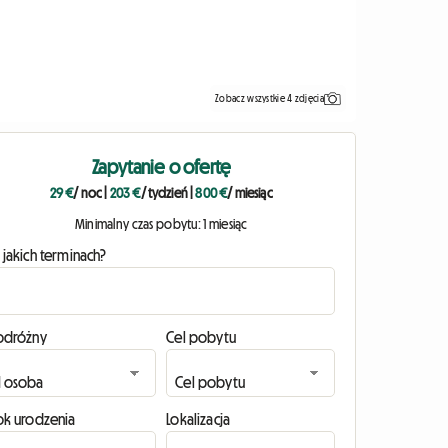
Zobacz wszystkie 4 zdjęcia
Zapytanie o ofertę
29 €
/ noc
|
203 €
/ tydzień
|
800 €
/ miesiąc
Minimalny czas pobytu: 1 miesiąc
 jakich terminach?
odróżny
Cel pobytu
ok urodzenia
Lokalizacja