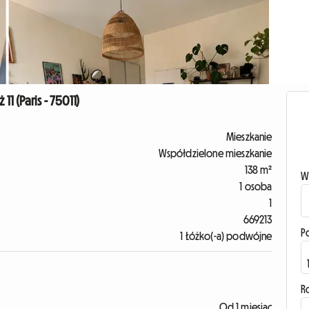
1 (Paris - 75011)
Mieszkanie
Współdzielone mieszkanie
138 m²
W
1 osoba
1
669213
P
1 Łóżko(-a) podwójne
R
Od 1 miesiąc