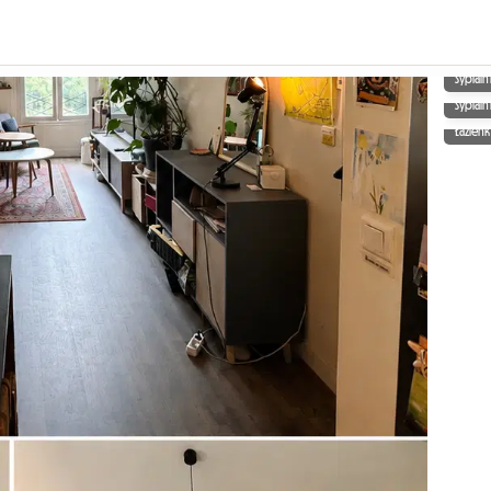
Sypialn
Sypialn
Łazienk