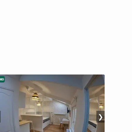
deo
❯