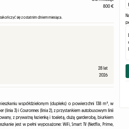
800 €
N
zakończyć się z ostatnim dniem miesiąca.
p
28 lat
2026
ieszkaniu współdzielonym (dupleks) o powierzchni 138 m², w
ier (linia 3) i Couronnes (linia 2), z przystankiem autobusowym linii
wany, z prywatną łazienką i toaletą, dużą garderobą, biurkiem
anie jest w pełni wyposażone: WiFi, Smart TV (Netflix, Prime,