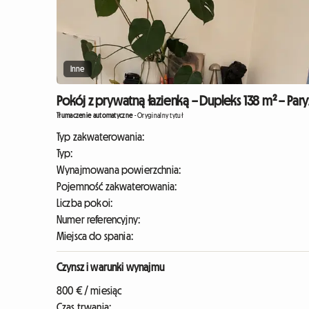
Inne
Pokój z prywatną łazienką – Dupleks 138 m² – Paryż 1
Tłumaczenie automatyczne
-
Oryginalny tytuł
Typ zakwaterowania:
Typ:
Wynajmowana powierzchnia:
Pojemność zakwaterowania:
Liczba pokoi:
Numer referencyjny:
Miejsca do spania:
Czynsz i warunki wynajmu
800 € / miesiąc
Czas trwania: