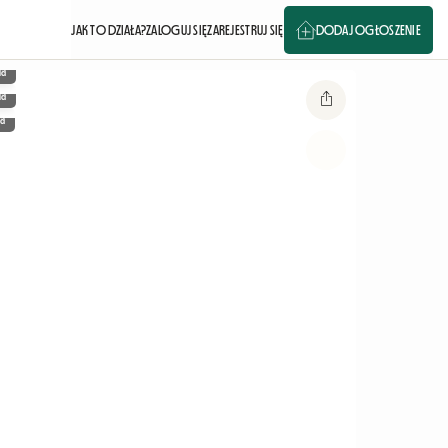
JAK TO DZIAŁA?
ZALOGUJ SIĘ
ZAREJESTRUJ SIĘ
DODAJ OGŁOSZENIE
ia
ia
a