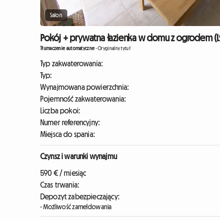
Salon
Pokój + prywatna łazienka w domu z ogrodem (L
Tłumaczenie automatyczne
-
Oryginalny tytuł
Typ zakwaterowania:
Typ:
Wynajmowana powierzchnia:
Pojemność zakwaterowania:
Liczba pokoi:
Numer referencyjny:
Miejsca do spania:
Czynsz i warunki wynajmu
590 € / miesiąc
Czas trwania:
Depozyt zabezpieczający:
- Możliwość zameldowania