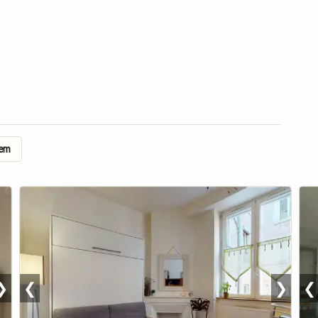
dem
❯
❮
❯
❮