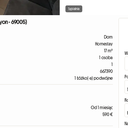
Sypialnia
yon - 69005)
Dom
Homestay
17 m²
W
1 osoba
1
667390
P
1 Łóżko(-a) podwójne
R
Od 1 miesiąc
590 €
N