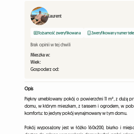
Laurent
Tożsamość zweryfikowana
Zweryfikowany numer tel
Brak opinii w tej chwili
Mieszka w:
Wiek:
Gospodarz od:
Opis
Piękny umeblowany pokój o powierzchni 11 m², z dużą pry
domu, w którym mieszkam, z tarasem i ogrodem, w pobliżu Po
komfortu: to jedyny pokój wynajmowany w tym domu.
Pokój wyposażony jest w łóżko 160x200, biurko i miej