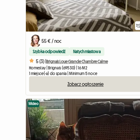
7
55 € / noc
Szybka odpowiedź
Natychmiastowa
5 (3) |
Brignais Loue Grande Chambre Calme
Homestay | Brignais (69530) | 16 M2
1 miejsce(-a) do spania | Minimum 5 noce
Zobacz ogłoszenie
Wideo