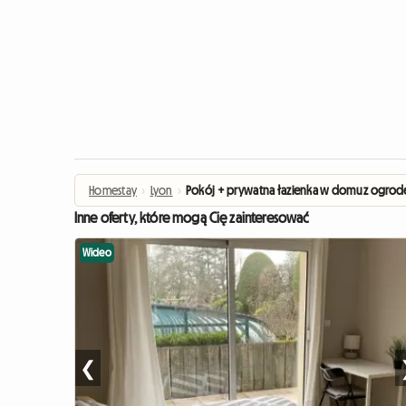
Homestay
›
Lyon
›
Pokój + prywatna łazienka w domu z ogro
Inne oferty, które mogą Cię zainteresować
Wideo
❮