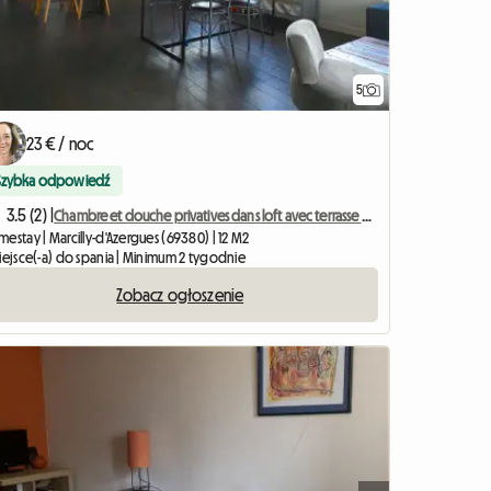
5
23 € / noc
Szybka odpowiedź
3.5 (2) |
Chambre et douche privatives dans loft avec terrasse 40 m2
estay | Marcilly-d'Azergues (69380) | 12 M2
miejsce(-a) do spania | Minimum 2 tygodnie
Zobacz ogłoszenie