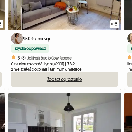
12
950 € / miesiąc
Szybka odpowiedź
5 (3) |
Joli Petit Studio Cosy Arpege
Cała nieruchomość | Lyon (69001) | 17 M2
Hom
2 miejsce(-a) do spania | Minimum 6 miesiące
1 
Zobacz ogłoszenie