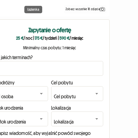
Zobacz wszystkie 18 zdjęcia
Łazienka
Zapytanie o ofertę
25 €
/ noc
|
175 €
/ tydzień
|
590 €
/ miesiąc
Minimalny czas pobytu: 1 miesiąc
 jakich terminach?
odróżny
Cel pobytu
ok urodzenia
Lokalizacja
apisz wiadomość, aby wyjaśnić powód swojego