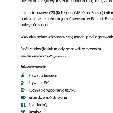
dostęp do całego wyposażenia domu: kuchni, pralni, salonu
Linie autobusowe C20 (Bellecour), C45 (Croix-Rousse) i 65 
centrum miasta można dojechać rowerem w 15 minut. Parking
odległości spaceru.
Wszystkie opłaty wliczone w cenę (woda, prąd, ogrzewanie, 
Profil: student(ka) lub młody pracownik/pracownica.
Tłumaczenie automatyczne
-
Oryginalny opis
Zakwaterowanie
Prywatna łazienka
Prywatne WC
Kuchnia do wspólnego użytku
Salon do współdzielenia
Przedpokój
Jadalnia