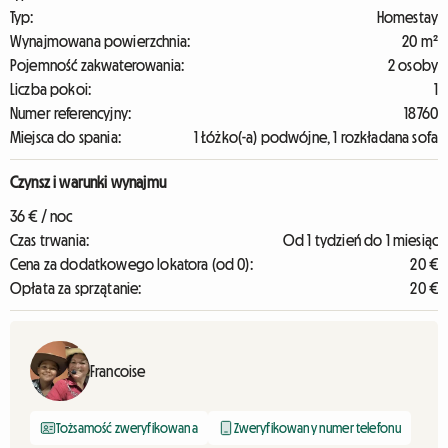
Typ:
Homestay
Wynajmowana powierzchnia:
20 m²
Pojemność zakwaterowania:
2 osoby
Liczba pokoi:
1
Numer referencyjny:
18760
Miejsca do spania:
1 Łóżko(-a) podwójne, 1 rozkładana sofa
Czynsz i warunki wynajmu
36 € / noc
Czas trwania:
Od 1 tydzień do 1 miesiąc
Cena za dodatkowego lokatora (od 0):
20 €
Opłata za sprzątanie:
20 €
Francoise
Tożsamość zweryfikowana
Zweryfikowany numer telefonu