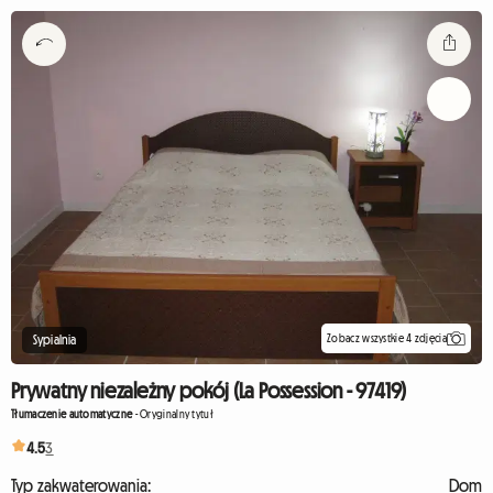
Zobacz wszystkie 4 zdjęcia
Sypialnia
Prywatny niezależny pokój (La Possession - 97419)
Tłumaczenie automatyczne
-
Oryginalny tytuł
4.5
3
Typ zakwaterowania:
Dom