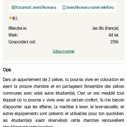
Tożsamość zweryfikowana
Zweryfikowany numer telefonu
5
(1)
Mieszka w:
Les Ulis (Francja)
Wiek:
44 lat
Gospodarz od:
2016
Zobacz opinie
Opis
Dans un appartement de 2 pièces, tu pourras vivre en colocation en
ayant ta propre chambre et en partageant l'ensemble des pièces
communes avec un(e) autre étudiant(e). C'est un vrai meublé tout
équipé où tu pourras y vivre avec un certain confort. Tu n'as besoin
d'apporter que tes affaires. La machine à laver, le lave-vaisselle, et
autres équipements sont présents et utilisables pour ton quotidien.
Les étudiant(e)s ayant réservé(e)s cette chambre renouvellent