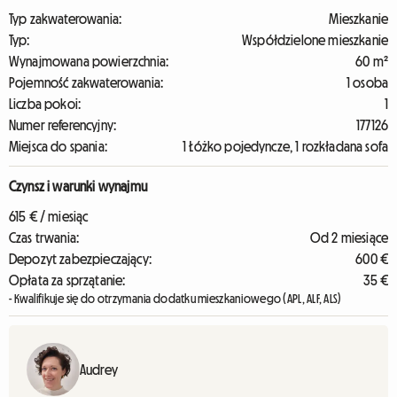
Typ zakwaterowania:
Mieszkanie
Typ:
Współdzielone mieszkanie
Wynajmowana powierzchnia:
60 m²
Pojemność zakwaterowania:
1 osoba
Liczba pokoi:
1
Numer referencyjny:
177126
Miejsca do spania:
1 Łóżko pojedyncze, 1 rozkładana sofa
Czynsz i warunki wynajmu
615 € / miesiąc
Czas trwania:
Od 2 miesiące
Depozyt zabezpieczający:
600 €
Opłata za sprzątanie:
35 €
- Kwalifikuje się do otrzymania dodatku mieszkaniowego (APL, ALF, ALS)
Audrey