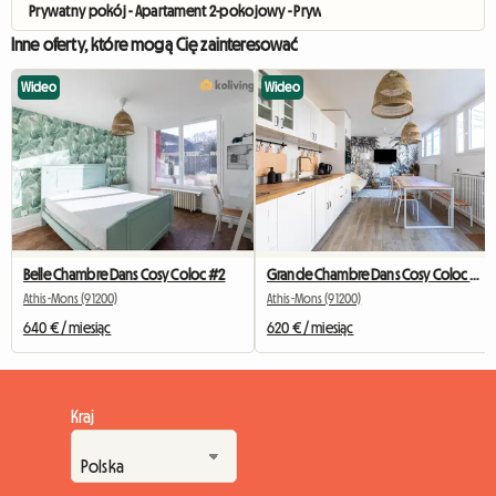
Prywatny pokój - Apartament 2-pokojowy - Prywatny parking
Inne oferty, które mogą Cię zainteresować
Wideo
Wideo
Belle Chambre Dans Cosy Coloc #2
Grande Chambre Dans Cosy Coloc #5 New York près d'olry
Athis-Mons (91200)
Athis-Mons (91200)
640 € / miesiąc
620 € / miesiąc
Kraj