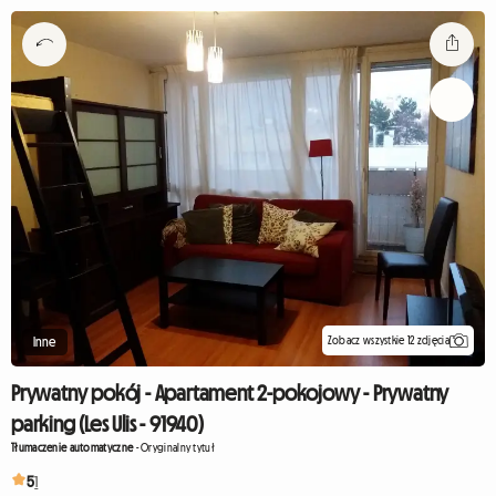
Zobacz wszystkie 12 zdjęcia
Inne
Prywatny pokój - Apartament 2-pokojowy - Prywatny
parking (Les Ulis - 91940)
Tłumaczenie automatyczne
-
Oryginalny tytuł
5
1