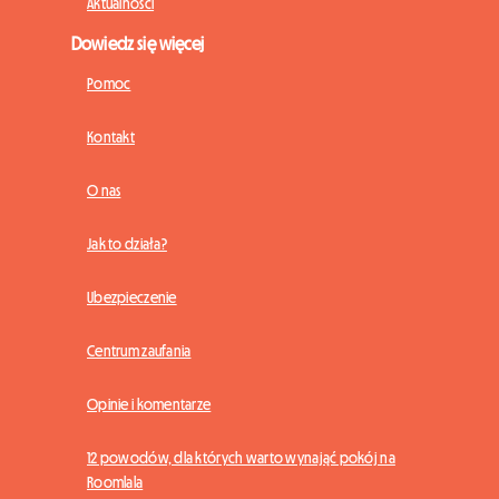
Aktualności
Dowiedz się więcej
Pomoc
Kontakt
O nas
Jak to działa?
Ubezpieczenie
Centrum zaufania
Opinie i komentarze
12 powodów, dla których warto wynająć pokój na
Roomlala