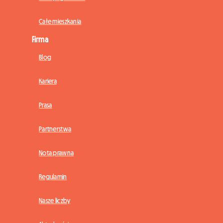
Całe mieszkania
Firma
Blog
Kariera
Prasa
Partnerstwa
Nota prawna
Regulamin
Nasze liczby