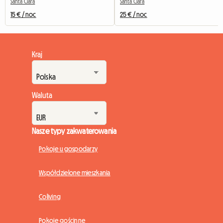
Santa Clara
Santa Clara
15 € / noc
25 € / noc
Kraj
Waluta
Nasze typy zakwaterowania
Pokoje u gospodarzy
Współdzielone mieszkania
Coliving
Pokoje gościnne