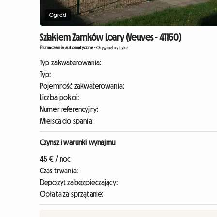
Ogród
Szlakiem Zamków Loary (Veuves - 41150)
Tłumaczenie automatyczne
-
Oryginalny tytuł
Typ zakwaterowania:
Typ:
Pojemność zakwaterowania:
Liczba pokoi:
Numer referencyjny:
Miejsca do spania:
Czynsz i warunki wynajmu
45 € / noc
Czas trwania:
Depozyt zabezpieczający:
Opłata za sprzątanie: