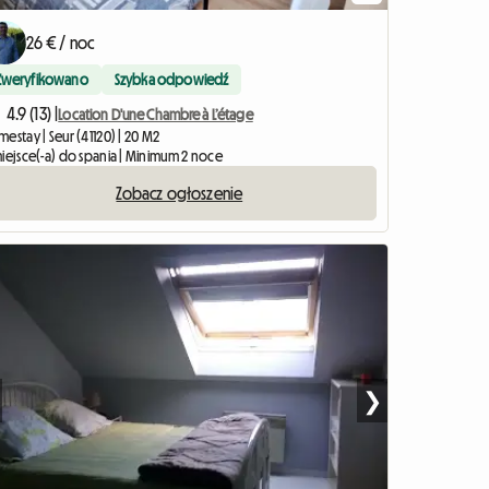
26 € / noc
Zweryfikowano
Szybka odpowiedź
4.9 (13) |
Location D'une Chambre à L’étage
estay | Seur (41120) | 20 M2
miejsce(-a) do spania | Minimum 2 noce
Zobacz ogłoszenie
❯