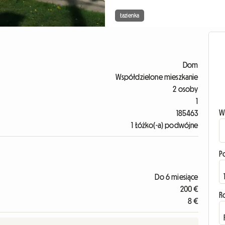
Łazienka
Dom
Współdzielone mieszkanie
2 osoby
1
W
185463
1 Łóżko(-a) podwójne
P
Do 6 miesiące
200 €
R
8 €