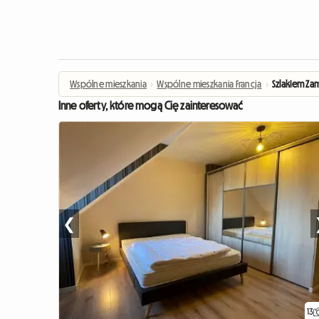
Wspólne mieszkania
›
Wspólne mieszkania Francja
›
Szlakiem Za
Inne oferty, które mogą Cię zainteresować
❮
13