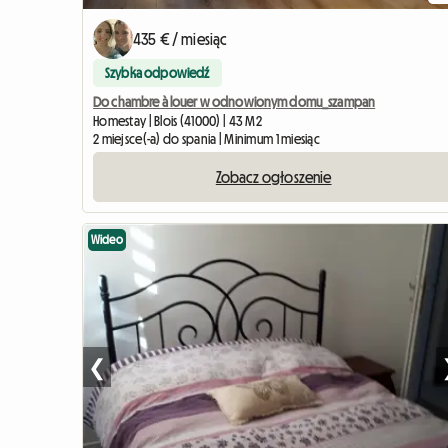
435 € / miesiąc
Szybka odpowiedź
Do chambre à louer w odnowionym domu_szampan
Homestay | Blois (41000) | 43 M2
2 miejsce(-a) do spania | Minimum 1 miesiąc
Zobacz ogłoszenie
Wideo
❮