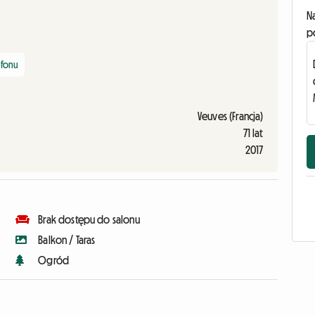
N
p
efonu
Veuves (Francja)
71 lat
2017
Brak dostępu do salonu
Balkon / Taras
Ogród