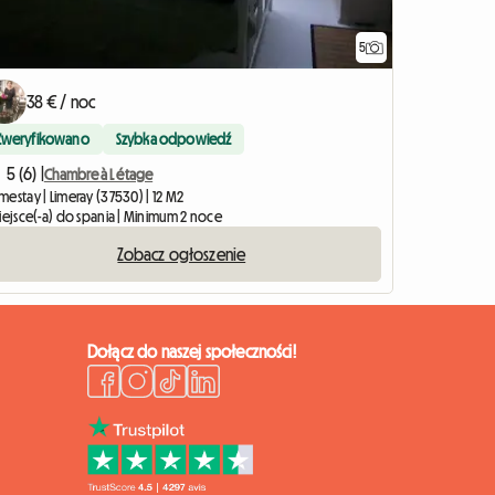
5
38 € / noc
Zweryfikowano
Szybka odpowiedź
5 (6) |
Chambre à L étage
estay | Limeray (37530) | 12 M2
iejsce(-a) do spania | Minimum 2 noce
Zobacz ogłoszenie
Dołącz do naszej społeczności!