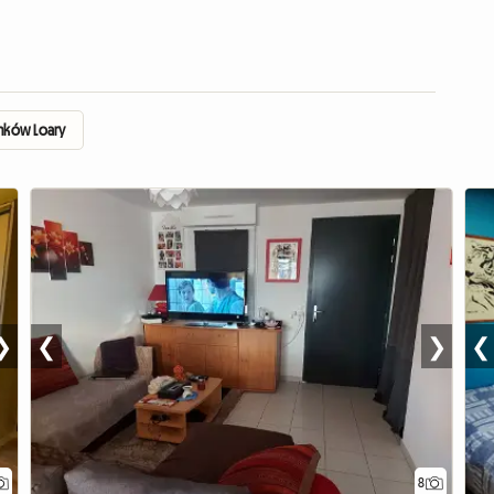
mków Loary
❯
❮
❯
❮
8