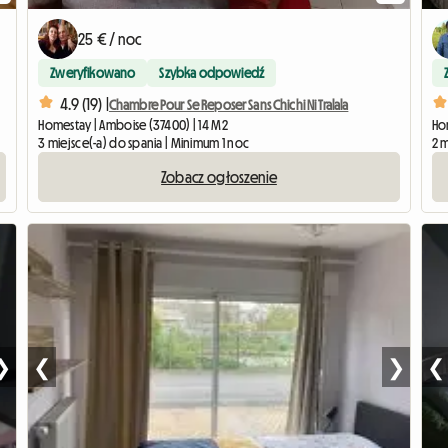
25 € / noc
Zweryfikowano
Szybka odpowiedź
4.9 (19) |
Chambre Pour Se Reposer Sans Chichi Ni Tralala
Homestay | Amboise (37400) | 14 M2
Hom
3 miejsce(-a) do spania | Minimum 1 noc
2 
Zobacz ogłoszenie
❯
❮
❯
❮