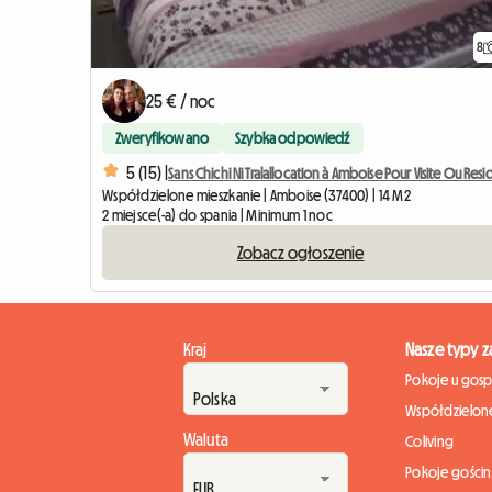
8
25 € / noc
Zweryfikowano
Szybka odpowiedź
5 (15) |
Sans Chichi Ni Tralallocation à Amboise Pour Visite Ou Resi
Współdzielone mieszkanie | Amboise (37400) | 14 M2
2 miejsce(-a) do spania | Minimum 1 noc
Zobacz ogłoszenie
Kraj
Nasze typy 
Pokoje u gos
Współdzielone
Waluta
Coliving
Pokoje gości