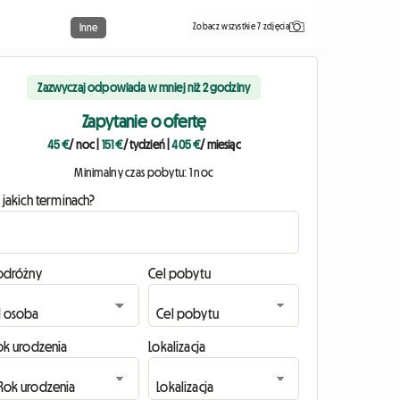
Zobacz wszystkie 7 zdjęcia
Inne
Zazwyczaj odpowiada w mniej niż 2 godziny
Zapytanie o ofertę
45 €
/ noc
|
151 €
/ tydzień
|
405 €
/ miesiąc
Minimalny czas pobytu: 1 noc
 jakich terminach?
odróżny
Cel pobytu
ok urodzenia
Lokalizacja