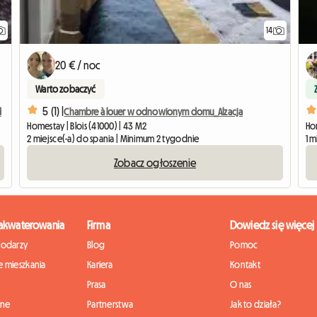
14
20 € / noc
Warto zobaczyć
5 (1) |
Chambre à louer w odnowionym domu_Alzacja
d
Homestay | Blois (41000) | 43 M2
Hom
2 miejsce(-a) do spania | Minimum 2 tygodnie
1 m
Zobacz ogłoszenie
zakwaterowania
Firma
Dowiedz się więcej
podarzy
Blog
Pomoc
 mieszkania
Kariera
Kontakt
Prasa
O nas
nne
Partnerstwa
Jak to działa?