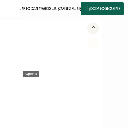
JAK TO DZIAŁA?
ZALOGUJ SIĘ
ZAREJESTRUJ SIĘ
DODAJ OGŁOSZENIE
Sypialnia