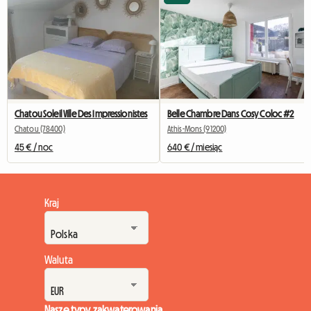
Chatou Soleil Ville Des Impressionistes
Belle Chambre Dans Cosy Coloc #2
Chatou (78400)
Athis-Mons (91200)
45 € / noc
640 € / miesiąc
Kraj
Waluta
Nasze typy zakwaterowania