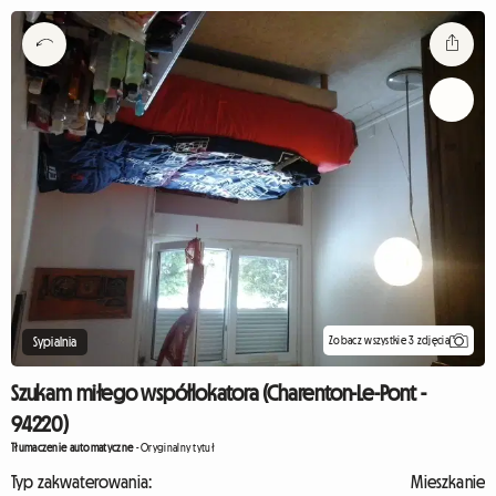
Zobacz wszystkie 3 zdjęcia
Sypialnia
Szukam miłego współlokatora (Charenton-Le-Pont -
94220)
Tłumaczenie automatyczne
-
Oryginalny tytuł
Typ zakwaterowania:
Mieszkanie