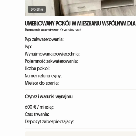
Sypialnia
UMEBLOWANY POKÓJ W MIESZKANIU WSPÓLNYM DLA K
Tłumaczenie automatyczne
-
Oryginalny tytuł
Typ zakwaterowania:
Typ:
Wynajmowana powierzchnia:
Pojemność zakwaterowania:
Liczba pokoi:
Numer referencyjny:
Miejsca do spania:
Czynsz i warunki wynajmu
600 € / miesiąc
Czas trwania:
Depozyt zabezpieczający: