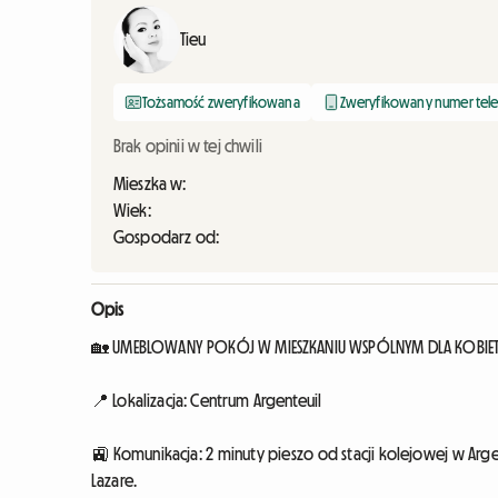
Tieu
Tożsamość zweryfikowana
Zweryfikowany numer tel
Brak opinii w tej chwili
Mieszka w:
Wiek:
Gospodarz od:
Opis
🏡 UMEBLOWANY POKÓJ W MIESZKANIU WSPÓLNYM DLA KOBIET -
📍 Lokalizacja: Centrum Argenteuil
🚉 Komunikacja: 2 minuty pieszo od stacji kolejowej w Argen
Lazare.