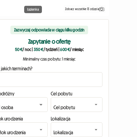
Zobacz wszystkie 13 zdjęcia
Łazienka
Zazwyczaj odpowiada w ciągu kilku godzin
Zapytanie o ofertę
50 €
/ noc
|
350 €
/ tydzień
|
600 €
/ miesiąc
Minimalny czas pobytu: 1 miesiąc
 jakich terminach?
odróżny
Cel pobytu
ok urodzenia
Lokalizacja