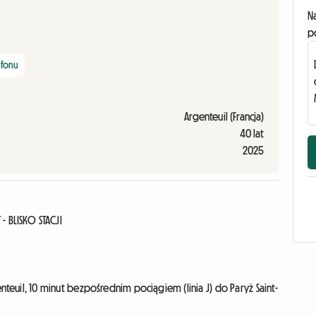
N
p
efonu
Argenteuil (Francja)
40 lat
2025
 BLISKO STACJI
teuil, 10 minut bezpośrednim pociągiem (linia J) do Paryż Saint-