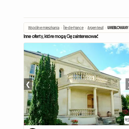
Wspólne mieszkania
›
Île-de-France
›
Argenteuil
›
UMEBLOWANY 
Inne oferty, które mogą Cię zainteresować
❮
9