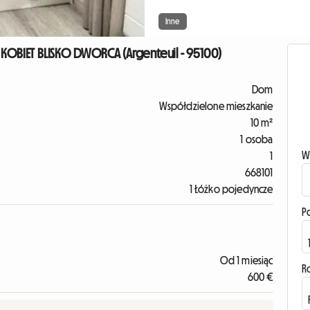
Inne
OBIET BLISKO DWORCA (Argenteuil - 95100)
Dom
Współdzielone mieszkanie
10 m²
1 osoba
W
1
668101
1 Łóżko pojedyncze
P
Od 1 miesiąc
R
600 €