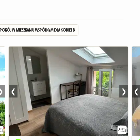
POKÓJ W MIESZKANIU WSPÓLNYM DLA KOBIET BLISKO DWORCA
❯
❮
❯
❮
6