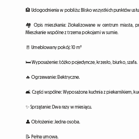
🏨 Udogodnienia w pobliżu: Blisko wszystkich punktów us
🏘 Opis mieszkania: Zlokalizowane w centrum miasta, p
Mieszkanie wspólne z trzema pokojami w sumie.
🚪 Umeblowany pokój: 10 m²
🛏 Wyposażenie: Łóżko pojedyncze, krzesło, biurko, szafa.
🔥 Ogrzewanie: Elektryczne.
🛋 Części wspólne: Wyposażona kuchnia z piekarnikiem, ku
✨ Sprzątanie: Dwa razy w miesiącu.
👤 Obłożenie: Jedna osoba.
📝 Pełna umowa.