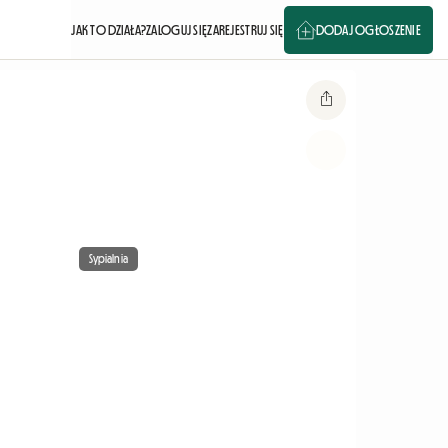
JAK TO DZIAŁA?
ZALOGUJ SIĘ
ZAREJESTRUJ SIĘ
DODAJ OGŁOSZENIE
Sypialnia