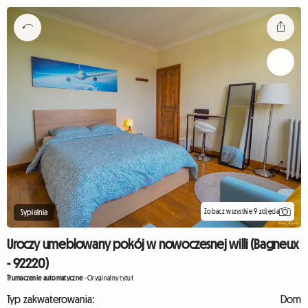
Zobacz wszystkie 9 zdjęcia
Sypialnia
Uroczy umeblowany pokój w nowoczesnej willi (Bagneux
- 92220)
Tłumaczenie automatyczne
-
Oryginalny tytuł
Typ zakwaterowania:
Dom