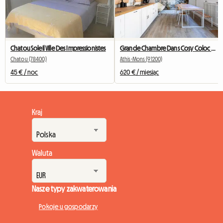
Chatou Soleil Ville Des Impressionistes
Grande Chambre Dans Cosy Coloc #5 New York près d'olry
Chatou (78400)
Athis-Mons (91200)
45 € / noc
620 € / miesiąc
Kraj
Waluta
Nasze typy zakwaterowania
Pokoje u gospodarzy