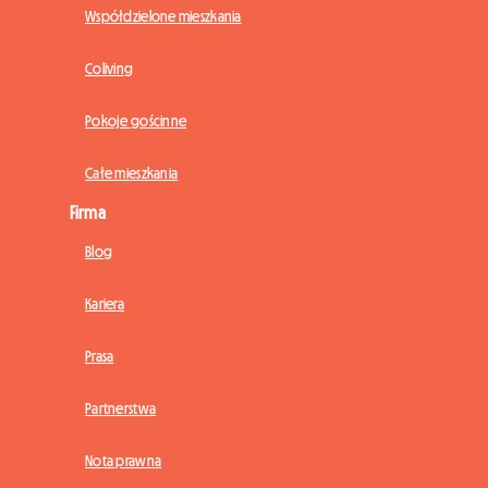
Współdzielone mieszkania
Coliving
Pokoje gościnne
Całe mieszkania
Firma
Blog
Kariera
Prasa
Partnerstwa
Nota prawna