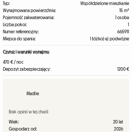
Typ:
Współdzielone mieszkanie
Wynajmowana powierzchnia:
15 m²
Pojemność zakwaterowania:
1 osoba
Liczba pokoi:
1
Numer referencyjny:
665911
Miejsca do spania:
1 Łóżko(-a) podwójne
Czynsz i warunki wynajmu
470 € / noc
Depozyt zabezpieczający:
1200 €
Madlie
Brak opinii w tej chwili
Wiek:
20 lat
Gospodarz od:
2026