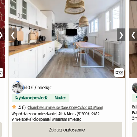
❯
❮
❯
❮
12
610 € / miesiąc
Szybka odpowiedź
Master
Po
4 (1) |
Chambre Lumineuse Dans Cosy Coloc #4 Miami
Po
Współdzielone mieszkanie | Athis-Mons (91200) | 9 M2
2 m
9 miejsce(-a) do spania | Minimum 1 miesiąc
Zobacz ogłoszenie