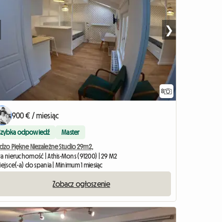
❯
8
900 € / miesiąc
Szybka odpowiedź
Master
rdzo Piękne Niezależne Studio 29m2,
ła nieruchomość | Athis-Mons (91200) | 29 M2
iejsce(-a) do spania | Minimum 1 miesiąc
Zobacz ogłoszenie