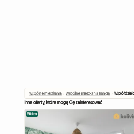
Wspólne mieszkania
›
Wspólne mieszkania Francja
›
Współdzielo
Inne oferty, które mogą Cię zainteresować
Wideo