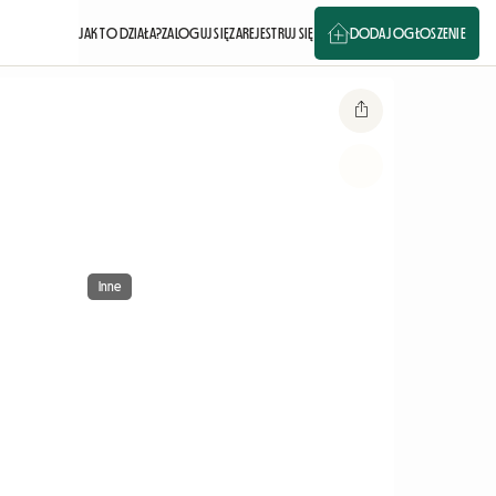
JAK TO DZIAŁA?
ZALOGUJ SIĘ
ZAREJESTRUJ SIĘ
DODAJ OGŁOSZENIE
Inne