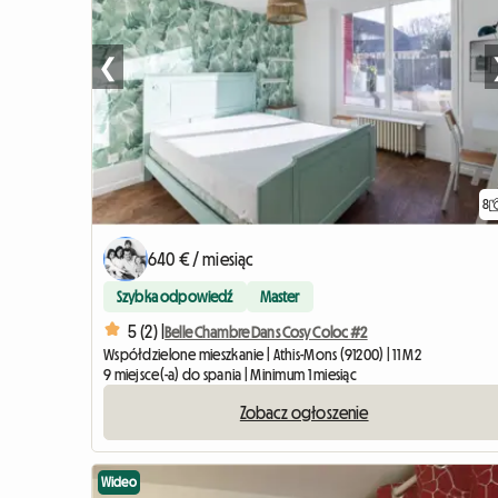
❮
8
640 € / miesiąc
Szybka odpowiedź
Master
5 (2) |
Belle Chambre Dans Cosy Coloc #2
Współdzielone mieszkanie | Athis-Mons (91200) | 11 M2
9 miejsce(-a) do spania | Minimum 1 miesiąc
Zobacz ogłoszenie
Wideo