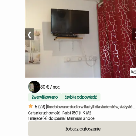
❮
14
80 € / noc
Zweryfikowano
Szybka odpowiedź
5 (23) |
Umeblowane studio w Bastylii dla studentów, stażystów i podróżujących służbowo.
Cała nieruchomość | Paris (75011) | 9 M2
1 miejsce(-a) do spania | Minimum 3 noce
Zobacz ogłoszenie