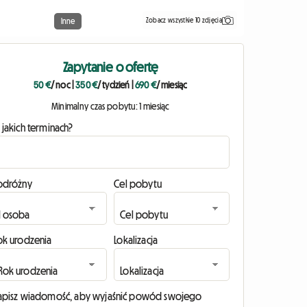
Zobacz wszystkie 10 zdjęcia
Inne
Zapytanie o ofertę
50 €
/ noc
|
350 €
/ tydzień
|
690 €
/ miesiąc
Minimalny czas pobytu: 1 miesiąc
 jakich terminach?
odróżny
Cel pobytu
ok urodzenia
Lokalizacja
apisz wiadomość, aby wyjaśnić powód swojego