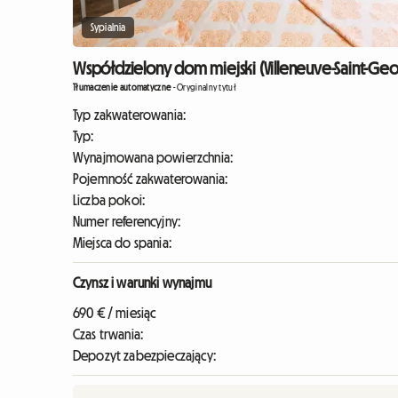
Sypialnia
Współdzielony dom miejski (Villeneuve-Saint-Geo
Tłumaczenie automatyczne
-
Oryginalny tytuł
Typ zakwaterowania:
Typ:
Wynajmowana powierzchnia:
Pojemność zakwaterowania:
Liczba pokoi:
Numer referencyjny:
Miejsca do spania:
Czynsz i warunki wynajmu
690 € / miesiąc
Czas trwania:
Depozyt zabezpieczający: