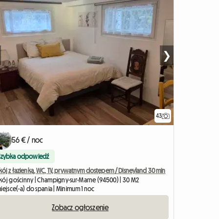
❯
43
56 € / noc
Szybka odpowiedź
kój z łazienką, WC, TV, prywatnym dostępem / Disneyland 30 min
kój gościnny | Champigny-sur-Marne (94500) | 30 M2
iejsce(-a) do spania | Minimum 1 noc
Zobacz ogłoszenie