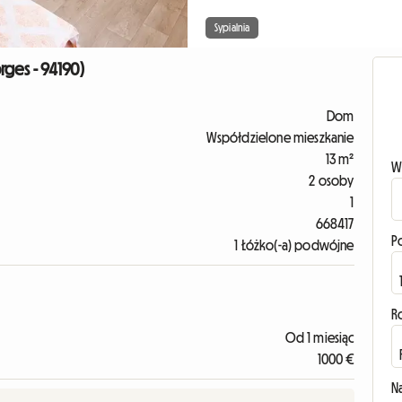
Sypialnia
rges - 94190)
Dom
Współdzielone mieszkanie
13 m²
W
2 osoby
1
668417
P
1 Łóżko(-a) podwójne
R
Od 1 miesiąc
1000 €
N