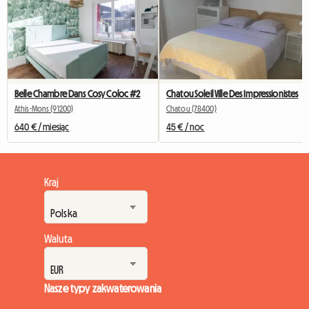
Belle Chambre Dans Cosy Coloc #2
Chatou Soleil Ville Des Impressionistes
Athis-Mons (91200)
Chatou (78400)
640 € / miesiąc
45 € / noc
Kraj
Waluta
Nasze typy zakwaterowania