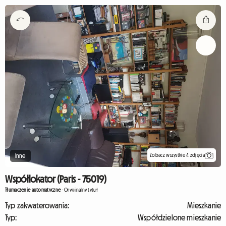
Zobacz wszystkie 4 zdjęcia
Inne
Współlokator (Paris - 75019)
Tłumaczenie automatyczne
-
Oryginalny tytuł
Typ zakwaterowania:
Mieszkanie
Typ:
Współdzielone mieszkanie