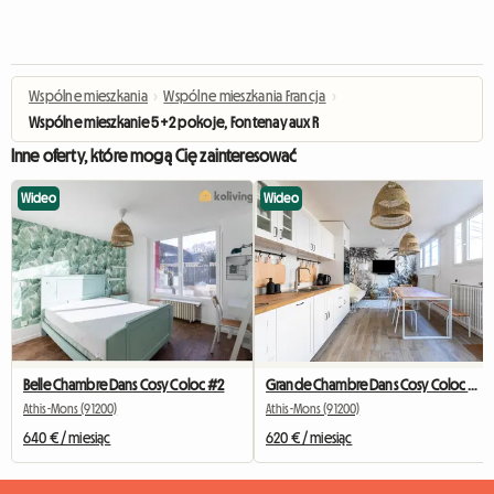
Wspólne mieszkania
›
Wspólne mieszkania Francja
›
Wspólne mieszkanie 5+2 pokoje, Fontenay aux Roses,
Inne oferty, które mogą Cię zainteresować
Wideo
Wideo
Belle Chambre Dans Cosy Coloc #2
Grande Chambre Dans Cosy Coloc #5 New York près d'olry
Athis-Mons (91200)
Athis-Mons (91200)
640 € / miesiąc
620 € / miesiąc