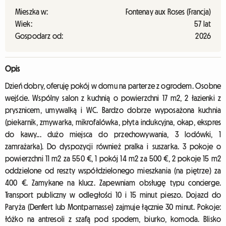
Mieszka w:
Fontenay aux Roses (Francja)
Wiek:
57 lat
Gospodarz od:
2026
Opis
Dzień dobry, oferuję pokój w domu na parterze z ogrodem. Osobne
wejście. Wspólny salon z kuchnią o powierzchni 17 m2, 2 łazienki z
prysznicem, umywalką i WC. Bardzo dobrze wyposażona kuchnia
(piekarnik, zmywarka, mikrofalówka, płyta indukcyjna, okap, ekspres
do kawy... dużo miejsca do przechowywania, 3 lodówki, 1
zamrażarka). Do dyspozycji również pralka i suszarka. 3 pokoje o
powierzchni 11 m2 za 550 €, 1 pokój 14 m2 za 500 €, 2 pokoje 15 m2
oddzielone od reszty współdzielonego mieszkania (na piętrze) za
400 €. Zamykane na klucz. Zapewniam obsługę typu concierge.
Transport publiczny w odległości 10 i 15 minut pieszo. Dojazd do
Paryża (Denfert lub Montparnasse) zajmuje łącznie 30 minut. Pokoje:
łóżko na antresoli z szafą pod spodem, biurko, komoda. Blisko