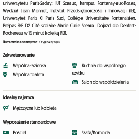
uniwersytetu Paris-Saclay: IUT Sceaux, kampus Fontenay-aux-Roses,
Wydział Jean Monnet, Instytut Przedsiębiorczości i Innowacji (IEI),
Uniwersytet Paris XI Paris Sud, Collège Universitaire Fontenaisien.
Prépas ENS D2 Cité scolaire Marie Curie Sceaux. Dojazd do Denfert-
Rochereau w 15 minut kolejką RER.
Tłumaczenie automatyczne
-
Oryginalny opis
Zakwaterowanie
Wspólna łazienka
Kuchnia do wspólnego
użytku
Wspólna toaleta
Salon do współdzielenia
Idealny najemca
Mężczyzna lub kobieta
Wyposażenie standardowe
Pościel
Szafa/Komoda