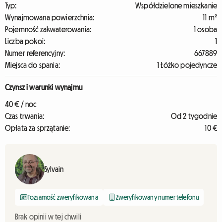
Typ:
Współdzielone mieszkanie
Wynajmowana powierzchnia:
11 m²
Pojemność zakwaterowania:
1 osoba
Liczba pokoi:
1
Numer referencyjny:
667889
Miejsca do spania:
1 Łóżko pojedyncze
Czynsz i warunki wynajmu
40 € / noc
Czas trwania:
Od 2 tygodnie
Opłata za sprzątanie:
10 €
Sylvain
Tożsamość zweryfikowana
Zweryfikowany numer telefonu
Brak opinii w tej chwili