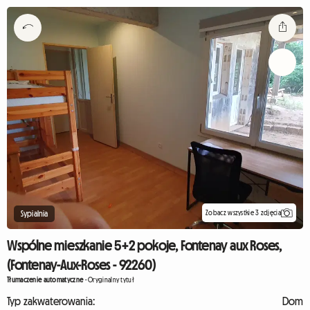
Zobacz wszystkie 3 zdjęcia
Sypialnia
Wspólne mieszkanie 5+2 pokoje, Fontenay aux Roses,
(Fontenay-Aux-Roses - 92260)
Tłumaczenie automatyczne
-
Oryginalny tytuł
Typ zakwaterowania:
Dom