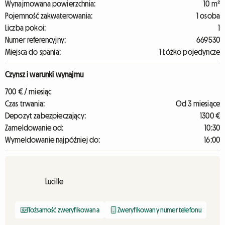
Wynajmowana powierzchnia:
10 m²
Pojemność zakwaterowania:
1 osoba
Liczba pokoi:
1
Numer referencyjny:
669530
Miejsca do spania:
1 Łóżko pojedyncze
Czynsz i warunki wynajmu
700 € / miesiąc
Czas trwania:
Od 3 miesiące
Depozyt zabezpieczający:
1300 €
Zameldowanie od:
10:30
Wymeldowanie najpóźniej do:
16:00
Lucille
Tożsamość zweryfikowana
Zweryfikowany numer telefonu