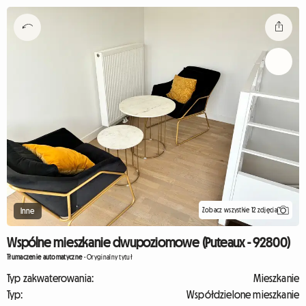
Zobacz wszystkie 12 zdjęcia
Inne
Wspólne mieszkanie dwupoziomowe (Puteaux - 92800)
Tłumaczenie automatyczne
-
Oryginalny tytuł
Typ zakwaterowania:
Mieszkanie
Typ:
Współdzielone mieszkanie