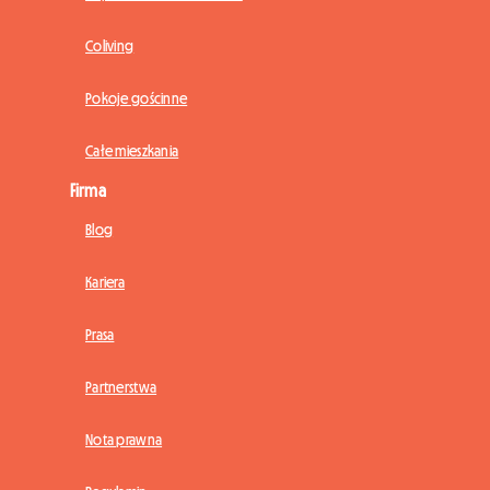
Coliving
Pokoje gościnne
Całe mieszkania
Firma
Blog
Kariera
Prasa
Partnerstwa
Nota prawna