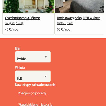
Chambre Proche La Défense
Umeblowany pokój PERLE w Chatou z prywatną łazienką
Bougival (78380)
Chatou (78400)
40 € / noc
50 € / noc
Kraj
Waluta
Nasze typy zakwaterowania
Pokoje u gospodarzy
Współdzielone mieszkania