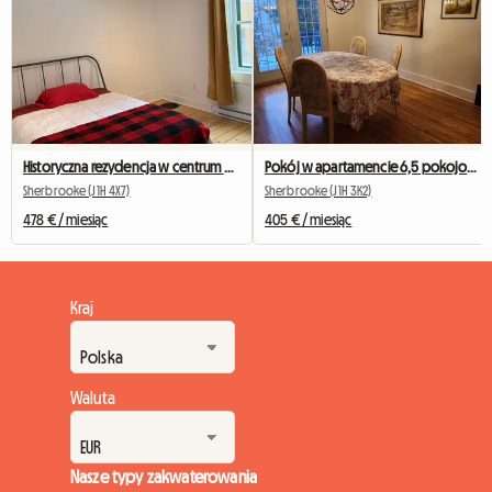
Historyczna rezydencja w centrum miasta – odnowiona i urocza
Pokój w apartamencie 6,5 pokojowym, tylko dla 2 osób
Sherbrooke (J1H 4X7)
Sherbrooke (J1H 3K2)
478 € / miesiąc
405 € / miesiąc
Kraj
Waluta
Nasze typy zakwaterowania