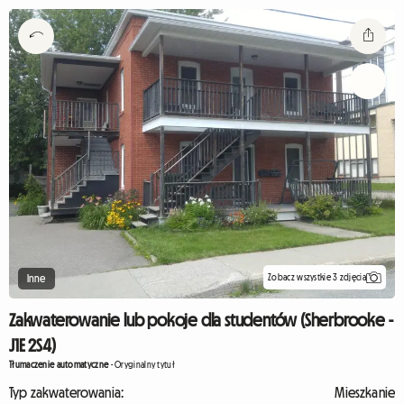
Zobacz wszystkie 3 zdjęcia
Inne
Zakwaterowanie lub pokoje dla studentów (Sherbrooke -
J1E 2S4)
Tłumaczenie automatyczne
-
Oryginalny tytuł
Typ zakwaterowania:
Mieszkanie