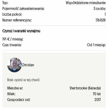
Typ:
Współdzielone mieszkanie
Pojemność zakwaterowania:
3 osoby
Liczba pokoi:
1
Numer referencyjny:
176828
Czynsz i warunki wynajmu
191 € / miesiąc
Czas trwania:
Od 1 miesiąc
Christian
Brak opinii w tej chwili
Mieszka w:
Sherbrooke (Kanada)
Wiek:
70 lat
Gospodarz od:
2017