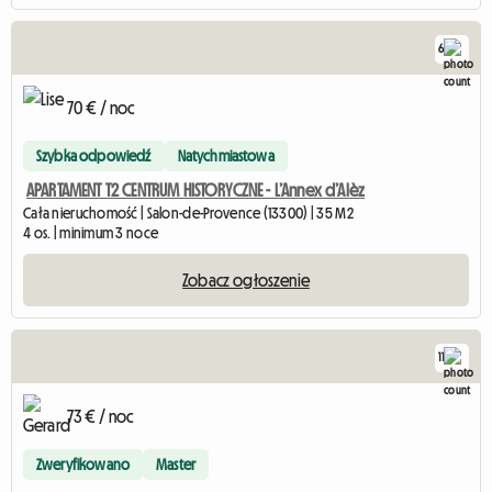
6
70 € / noc
Szybka odpowiedź
Natychmiastowa
APARTAMENT T2 CENTRUM HISTORYCZNE - L’Annex d’Alèz
Cała nieruchomość | Salon-de-Provence (13300) | 35 M2
4 os. | minimum 3 noce
Zobacz ogłoszenie
11
73 € / noc
Zweryfikowano
Master