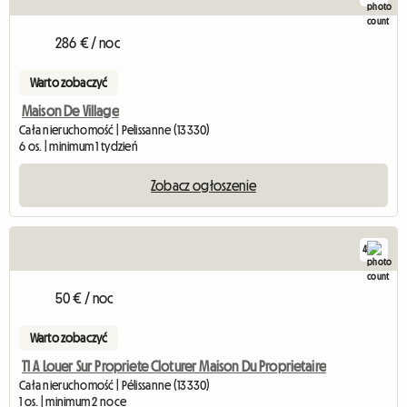
286 € / noc
Warto zobaczyć
Maison De Village
Cała nieruchomość | Pelissanne (13330)
6 os. | minimum 1 tydzień
Zobacz ogłoszenie
4
50 € / noc
Warto zobaczyć
T1 A Louer Sur Propriete Cloturer Maison Du Proprietaire
Cała nieruchomość | Pélissanne (13330)
1 os. | minimum 2 noce