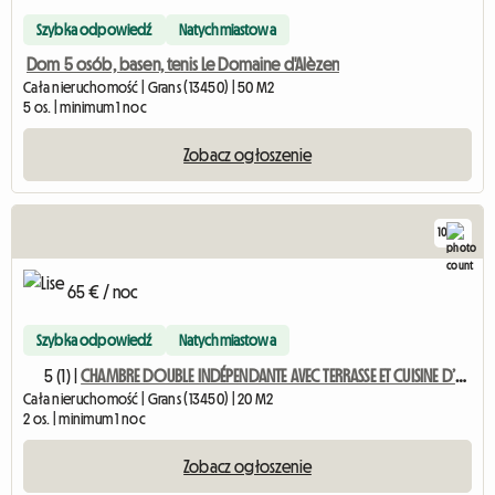
Szybka odpowiedź
Natychmiastowa
Dom 5 osób, basen, tenis Le Domaine d'Alèzen
Cała nieruchomość | Grans (13450) | 50 M2
5 os. | minimum 1 noc
Zobacz ogłoszenie
10
65 € / noc
Szybka odpowiedź
Natychmiastowa
5 (1) |
CHAMBRE DOUBLE INDÉPENDANTE AVEC TERRASSE ET CUISINE D’ÉTÉ
Cała nieruchomość | Grans (13450) | 20 M2
2 os. | minimum 1 noc
Zobacz ogłoszenie