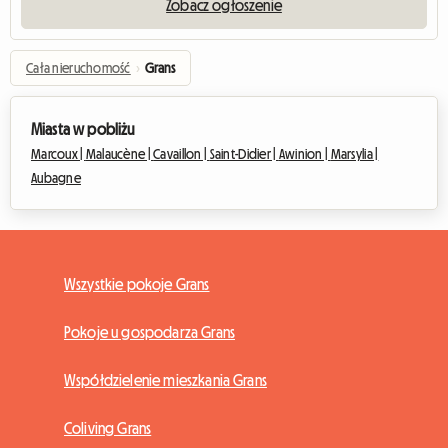
Zobacz ogłoszenie
Cała nieruchomość
›
Grans
Miasta w pobliżu
Marcoux |
Malaucène |
Cavaillon |
Saint-Didier |
Awinion |
Marsylia |
Aubagne
Wszystkie pokoje Grans
Pokoje u gospodarza Grans
Współdzielenie mieszkania Grans
Coliving Grans