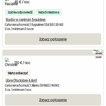
45 € / noc
Szybka odpowiedź
Natychmiastowa
Studio w centrum Eyguières
Cała nieruchomość | Eyguières (13430) | 25 M2
2 os. | minimum 2 noce
Zobacz ogłoszenie
24
120 € / noc
Warto zobaczyć
Libre D'octobre à Avril
Cała nieruchomość | Alleins (13980) | 90 M2
3 os. | minimum 1 noc
Zobacz ogłoszenie