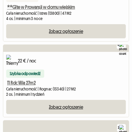
**Gîte w Prowansji w domu wiejskim
Cała nieruchomość | Istres (13800) | 47 M2
4 os. | minimum 3 noce
Zobacz ogłoszenie
6
22 € / noc
Szybka odpowiedź
T1 Rdc Villa 27m2
Cała nieruchomość | Rognac (13340) | 27 M2
2 os. | minimum 1 tydzień
Zobacz ogłoszenie
2