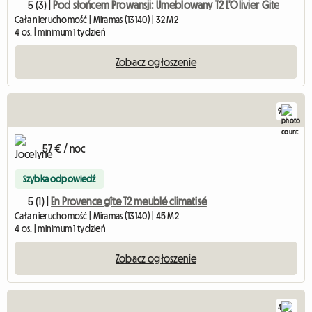
5 (3) |
Pod słońcem Prowansji: Umeblowany T2 L'Olivier Gite
Cała nieruchomość | Miramas (13140) | 32 M2
4 os. | minimum 1 tydzień
Zobacz ogłoszenie
9
57 € / noc
Szybka odpowiedź
5 (1) |
En Provence gîte T2 meublé climatisé
Cała nieruchomość | Miramas (13140) | 45 M2
4 os. | minimum 1 tydzień
Zobacz ogłoszenie
4