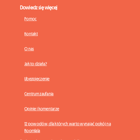
Dowiedz się więcej
Pomoc
Kontakt
O nas
Jak to działa?
Ubezpieczenie
Centrum zaufania
Opinie i komentarze
12 powodów, dla których warto wynająć pokój na
Roomlala