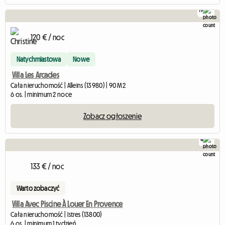
19
120 € / noc
Natychmiastowa
Nowe
Villa Les Arcades
Cała nieruchomość | Alleins (13980) | 90 M2
6 os. | minimum 2 noce
Zobacz ogłoszenie
4
133 € / noc
Warto zobaczyć
Villa Avec Piscine À Louer En Provence
Cała nieruchomość | Istres (13800)
6 os. | minimum 1 tydzień