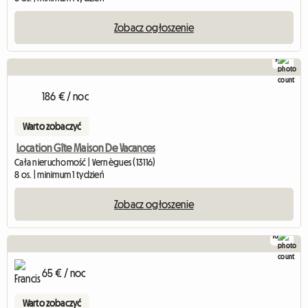
Zobacz ogłoszenie
9
186 € / noc
Warto zobaczyć
Location Gîte Maison De Vacances
Cała nieruchomość | Vernègues (13116)
8 os. | minimum 1 tydzień
Zobacz ogłoszenie
10
65 € / noc
Warto zobaczyć