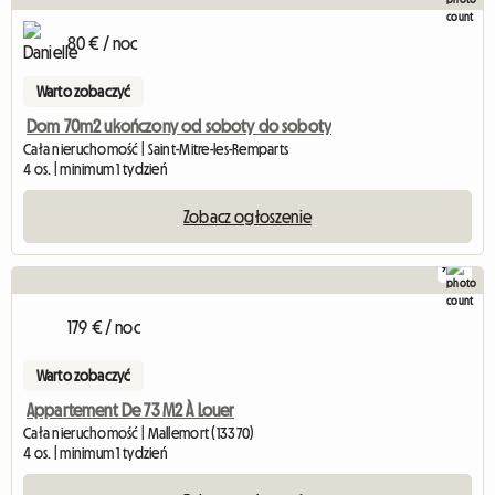
80 € / noc
Warto zobaczyć
Dom 70m2 ukończony od soboty do soboty
Cała nieruchomość | Saint-Mitre-les-Remparts
4 os. | minimum 1 tydzień
Zobacz ogłoszenie
9
179 € / noc
Warto zobaczyć
Appartement De 73 M2 À Louer
Cała nieruchomość | Mallemort (13370)
4 os. | minimum 1 tydzień