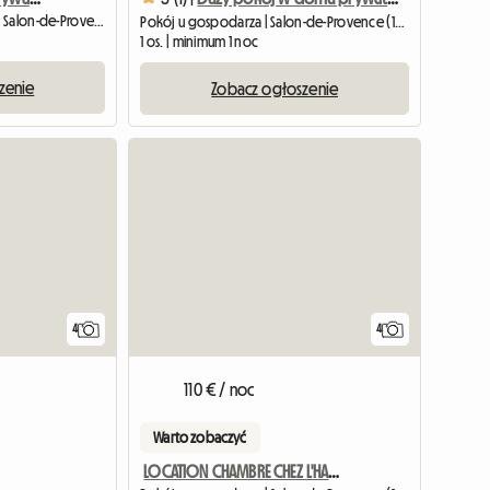
Współdzielone mieszkanie | Salon-de-Provence (13300) | 12 M2
Pokój u gospodarza | Salon-de-Provence (13300) | 14 M2
1 os. | minimum 1 noc
zenie
Zobacz ogłoszenie
4
4
110 € / noc
Warto zobaczyć
LOCATION CHAMBRE CHEZ L'HABITANT DE PREFERENCE COURT SEJOUR