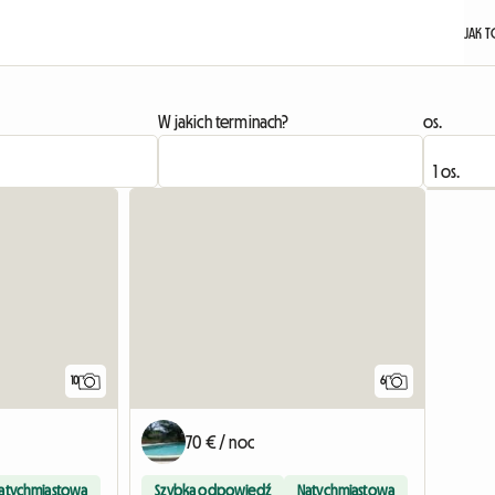
JAK T
W jakich terminach?
os.
10
6
70 € / noc
atychmiastowa
Szybka odpowiedź
Natychmiastowa