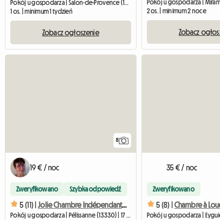
Pokój u gospodarza | Mira
Pokój u gospodarza | Salon-de-Provence (13300)
2 os. | minimum 2 noce
1 os. | minimum 1 tydzień
Zobacz ogłos
Zobacz ogłoszenie
8
19 € / noc
35 € / noc
Zweryfikowano
Szybka odpowiedź
Zweryfikowano
5 (11) |
Jolie Chambre Indépendante à Pélissanne
5 (8) |
Chambre à Lou
Pokój u gospodarza | Pélissanne (13330) | 17 M2
Pokój u gospodarza | Eygui