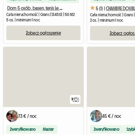
Dom 5 osób, basen, tenis Le Domaine d'Alèzen
5 (1) |
Cała nieruchomość | Grans (13450) | 50 M2
Cała nieruchomość | Grans (
5 os. | minimum 1 noc
2 os. | minimum 1 noc
Zobacz ogłoszenie
Zobacz ogłos
11
73 € / noc
45 € / noc
Zweryfikowano
Master
Zweryfikowano
Szyb