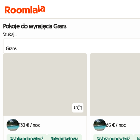
Pokoje do wynajęcia Grans
Szukaj...
9
130 € / noc
65 € / noc
Szybka odpowiedź
Natychmiastowa
Szybka odpowiedź
N