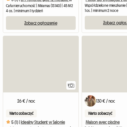
Cała nieruchomość | Miramas (13140) | 45 M2
1 os. | minimum 2 noce
4 os. | minimum 1 tydzień
Zobacz ogłos
Zobacz ogłoszenie
Zobacz ogłoszenie
1
26 € / noc
130 € / noc
Warto zobaczyć
Warto zobaczyć
Maison avec piscine
5 (1) |
Idealny Student w Salonie