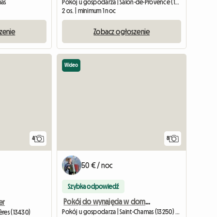
mas
Pokój u gospodarza | Salon-de-Provence (13300) | 16 M2
2 os. | minimum 1 noc
zenie
Zobacz ogłoszenie
Wideo
4
8
50 € / noc
Szybka odpowiedź
Pokój do wynajęcia w domu gospodarza (Saint-Chamas - 13250)
er
Pokój u gospodarza | Saint-Chamas (13250) | 12 M2
ères (13430)