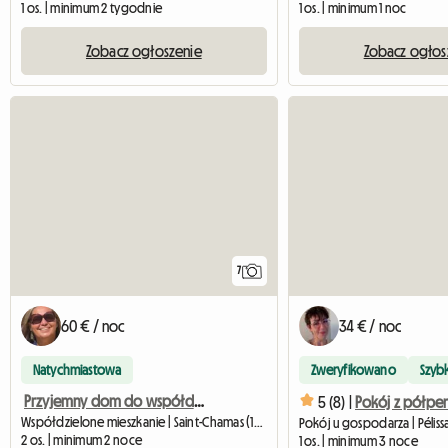
1 os. | minimum 2 tygodnie
1 os. | minimum 1 noc
Zobacz ogłoszenie
Zobacz ogłos
7
60 € / noc
34 € / noc
Natychmiastowa
Zweryfikowano
Szyb
Przyjemny dom do współdzielenia
5 (8) |
Współdzielone mieszkanie | Saint-Chamas (13250) | 12 M2
2 os. | minimum 2 noce
1 os. | minimum 3 noce