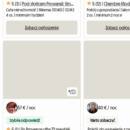
5 (3) |
Pod słońcem Prowansji: Umeblowany T2 L'Olivier Gite
5 (12) |
Cała nieruchomość | Miramas (13140) | 32 M2
4 os. | minimum 1 tydzień
2 os. | minimum 2 noce
Zobacz ogłoszenie
Zobacz ogłos
9
57 € / noc
40 € / noc
Szybka odpowiedź
Warto zobaczyć
5 (1) |
En Provence gîte T2 meublé climatisé