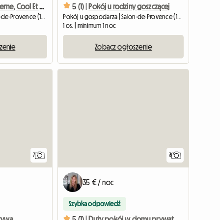
Chambre Moderne, Cool Et Conviviale
5 (1) |
Pokój u rodziny goszczącej
Pokój u gospodarza | Salon-de-Provence (13300) | 140 M2
Pokój u gospodarza | Salon-de-Provence (13300) | 10 M2
1 os. | minimum 1 noc
zenie
Zobacz ogłoszenie
7
3
35 € / noc
Szybka odpowiedź
Pokój do wynajęcia z prywatnym prysznicem
5 (1) |
Duży pokój w domu prywatnym