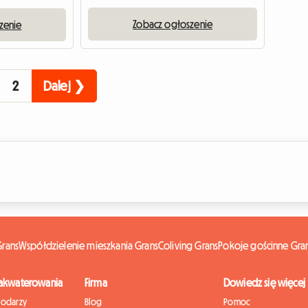
Zobacz ogłoszenie
zenie
2
Dalej ❯
rans
Współdzielenie mieszkania Grans
Coliving Grans
Pokoje gościnne Gra
zakwaterowania
Firma
Dowiedz się więcej
podarzy
Blog
Pomoc