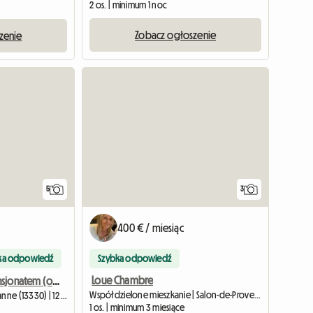
2 os. | minimum 1 noc
Zobacz ogłoszenie
zenie
5
3
400 € / miesiąc
ka odpowiedź
Szybka odpowiedź
Loue Chambre
Pokój z półpensjonatem (obiadokolacja/śniadanie)
Współdzielone mieszkanie | Salon-de-Provence (13300) | 12 M2
Pokój u gospodarza | Pélissanne (13330) | 12 M2
1 os. | minimum 3 miesiące