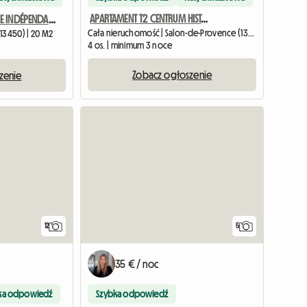
APARTAMENT T2 CENTRUM HISTORYCZNE - L’Annex d’Alèz
CHAMBRE DOUBLE INDÉPENDANTE AVEC TERRASSE ET CUISINE D’ÉTÉ
Cała nieruchomość | Salon-de-Provence (13300) | 35 M2
13450) | 20 M2
4 os. | minimum 3 noce
Zobacz ogłoszenie
zenie
12
5
35 € / noc
ka odpowiedź
Szybka odpowiedź