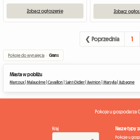
Zobacz ogłoszenie
Zobacz ogłos
❮ Poprzednia
1
Pokoje do wynajęcia
›
Grans
Miasta w pobliżu
Marcoux |
Malaucène |
Cavaillon |
Saint-Didier |
Awinion |
Marsylia |
Aubagne
Pokoje u gospodarza G
Kraj
Nasze typy 
Pokoje u gos