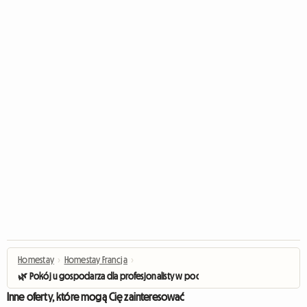
Homestay
›
Homestay Francja
›
🌿 Pokój u gospodarza dla profesjonalisty w podróży służbowej
Inne oferty, które mogą Cię zainteresować