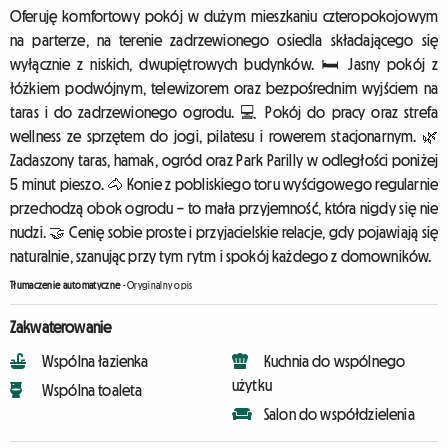
Oferuję komfortowy pokój w dużym mieszkaniu czteropokojowym
na parterze, na terenie zadrzewionego osiedla składającego się
wyłącznie z niskich, dwupiętrowych budynków. 🛏️ Jasny pokój z
łóżkiem podwójnym, telewizorem oraz bezpośrednim wyjściem na
taras i do zadrzewionego ogrodu. 💻 Pokój do pracy oraz strefa
wellness ze sprzętem do jogi, pilatesu i rowerem stacjonarnym. 🌿
Zadaszony taras, hamak, ogród oraz Park Parilly w odległości poniżej
5 minut pieszo. 🐴 Konie z pobliskiego toru wyścigowego regularnie
przechodzą obok ogrodu – to mała przyjemność, która nigdy się nie
nudzi. 🤝 Cenię sobie proste i przyjacielskie relacje, gdy pojawiają się
naturalnie, szanując przy tym rytm i spokój każdego z domowników.
Tłumaczenie automatyczne
-
Oryginalny opis
Zakwaterowanie
Wspólna łazienka
Kuchnia do wspólnego
użytku
Wspólna toaleta
Salon do współdzielenia