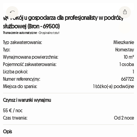
🌿 Pokój u gospodarza dla profesjonalisty w podróży
służbowej (Bron - 69500)
Tłumaczenie automatyczne
-
Oryginalny tytuł
Typ zakwaterowania:
Mieszkanie
Typ:
Homestay
Wynajmowana powierzchnia:
10 m²
Pojemność zakwaterowania:
1 osoba
Liczba pokoi:
1
Numer referencyjny:
667722
Miejsca do spania:
1 Łóżko(-a) podwójne
Czynsz i warunki wynajmu
55 € / noc
Czas trwania:
Od 2 noce
Opis