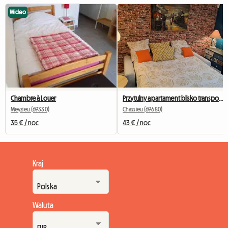
Wideo
Chambre à Louer
Przytulny apartament blisko transportu publicznego w Wielkim Lyonie
Meyzieu (69330)
Chassieu (69680)
35 € / noc
43 € / noc
Kraj
Waluta