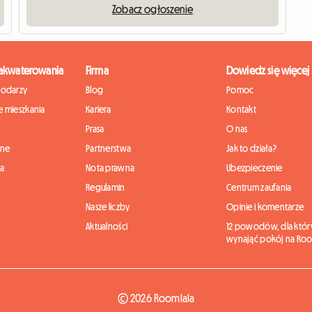
Zobacz ogłoszenie
zakwaterowania
Firma
Dowiedz się więcej
podarzy
Blog
Pomoc
 mieszkania
Kariera
Kontakt
Prasa
O nas
nne
Partnerstwa
Jak to działa?
ia
Nota prawna
Ubezpieczenie
Regulamin
Centrum zaufania
Nasze liczby
Opinie i komentarze
Aktualności
12 powodów, dla któr
wynająć pokój na Roo
© 2026 Roomlala