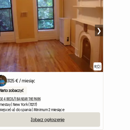
❯
8
3125 € / miesiąc
Warto zobaczyć
E 4 BEDS/1 BA NEAR THE PARK
estay | New York (11217)
iejsce(-a) do spania | Minimum 2 miesiące
Zobacz ogłoszenie