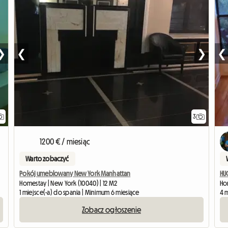
❯
❮
❯
❮
3
1200 € / miesiąc
Warto zobaczyć
Pokój umeblowany New York Manhattan
HUG
Homestay | New York (10040) | 12 M2
Hom
1 miejsce(-a) do spania | Minimum 6 miesiące
4 m
Zobacz ogłoszenie