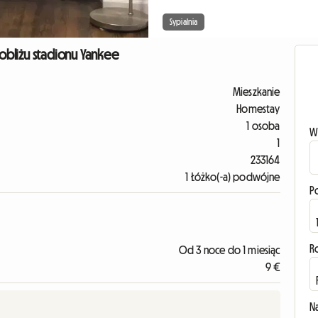
Sypialnia
obliżu stadionu Yankee
Mieszkanie
Homestay
1 osoba
W
1
233164
1 Łóżko(-a) podwójne
P
R
Od 3 noce do 1 miesiąc
9 €
N