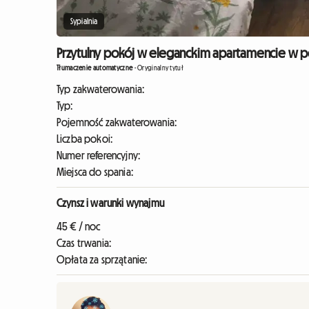
Sypialnia
Przytulny pokój w eleganckim apartamencie w p
Tłumaczenie automatyczne
-
Oryginalny tytuł
Typ zakwaterowania:
Typ:
Pojemność zakwaterowania:
Liczba pokoi:
Numer referencyjny:
Miejsca do spania:
Czynsz i warunki wynajmu
45 € / noc
Czas trwania:
Opłata za sprzątanie: