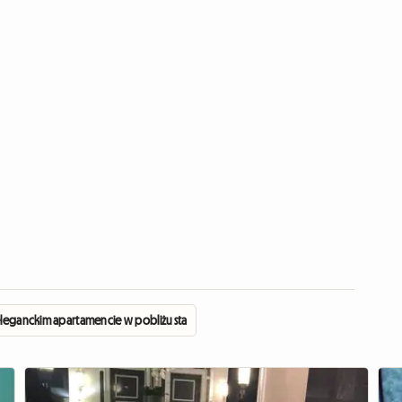
eleganckim apartamencie w pobliżu stadionu Yankee