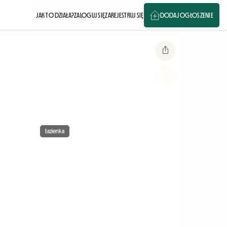
JAK TO DZIAŁA?
ZALOGUJ SIĘ
ZAREJESTRUJ SIĘ
DODAJ OGŁOSZENIE
Łazienka