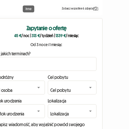
Zobacz wszystkie 6 zdjęcia
Inne
Zapytanie o ofertę
45 €
/ noc
|
313 €
/ tydzień
|
1339 €
/ miesiąc
Od 3 noce i 1 miesiąc
 jakich terminach?
odróżny
Cel pobytu
ok urodzenia
Lokalizacja
apisz wiadomość, aby wyjaśnić powód swojego