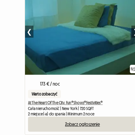
❮
5
173 € / noc
Warto zobaczyć
At The Heart Of The City. Fun*Shows*Festivities*
Cała nieruchomość | New York | 720 SQFT
2 miejsce(-a) do spania | Minimum 2 noce
Zobacz ogłoszenie