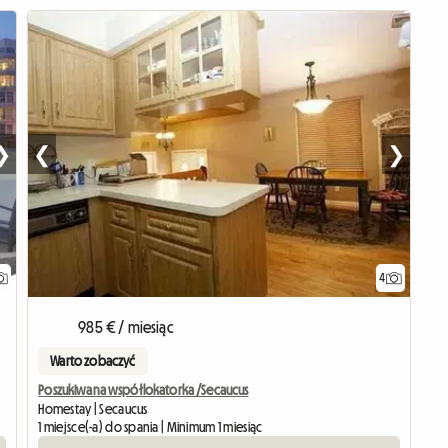
❯
❮
❯
4
985 € / miesiąc
Warto zobaczyć
Poszukiwana współlokatorka /Secaucus
Homestay | Secaucus
1 miejsce(-a) do spania | Minimum 1 miesiąc