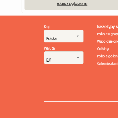
Zobacz ogłoszenie
Kraj
Nasze typy 
Pokoje u gos
Współdzielone
Waluta
Coliving
Pokoje gości
Całe mieszkan